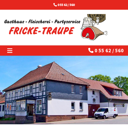
Zum Inhalt springen
0 55 62 / 560

0 55 62 / 560
