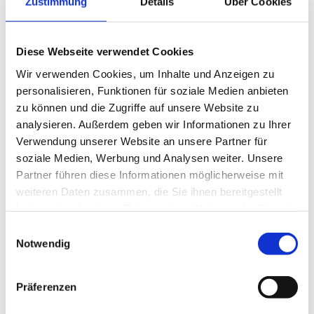
Zustimmung
Details
Über Cookies
Überzeugen Sie sich gerne selbst. Gerne sprechen wir mit
Ihnen mögliche Konzepte und Ideen für Ihre Veranstaltung
persönlich durch. Auch an unserer Fleischtheke werden Sie
Diese Webseite verwendet Cookies
individuell über die verschiedenen Fleischsorten und
Wir verwenden Cookies, um Inhalte und Anzeigen zu
Möglichkeiten beraten.
personalisieren, Funktionen für soziale Medien anbieten
Wir freuen uns auf Sie!
zu können und die Zugriffe auf unsere Website zu
analysieren. Außerdem geben wir Informationen zu Ihrer
Verwendung unserer Website an unsere Partner für
KONTAKTIEREN SIE UNS
soziale Medien, Werbung und Analysen weiter. Unsere
Partner führen diese Informationen möglicherweise mit
TERMINE IM GASTHAUS
weiteren Daten zusammen, die Sie ihnen bereitgestellt
haben oder die sie im Rahmen Ihrer Nutzung der Dienste
gesammelt haben.
E
Notwendig
i
n
w
Präferenzen
i
l